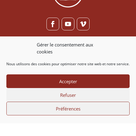
ASMA
Gérer le consentement aux
cookies
Association pour la Sauvegarde de
la Maison Alsacienne
Nous utilisons des cookies pour optimiser notre site web et notre service.
Adhérer ou faire un don
Accepter
Nous contacter
Refuser
Préférences
07 86 20 53 88
contact@asma.fr