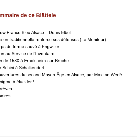
mmaire de ce Blättele
iew France Bleu Alsace – Denis Elbel
son traditionnelle renforce ses défenses (Le Moniteur)
rps de ferme sauvé à Engwiller
n au Service de l’Inventaire
n de 1530 à Ernolsheim-sur-Bruche
n Schini à Schalkendorf
ouvertures du second Moyen-Âge en Alsace, par Maxime Werlé
nigme à élucider !
brèves
naires