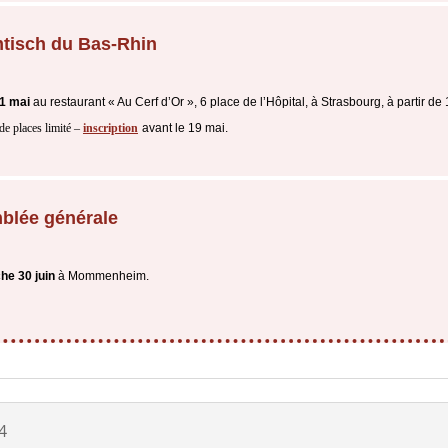
tisch du Bas-Rhin
21 mai
au restaurant « Au Cerf d’Or », 6 place de l’Hôpital, à Strasbourg, à partir de
e places limité –
inscription
avant le 19 mai.
blée générale
he 30 juin
à Mommenheim.
4