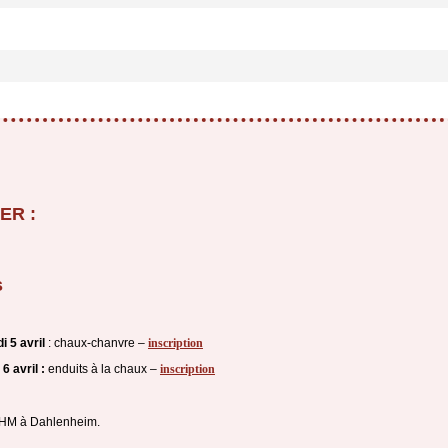
ER :
s
i 5 avril
: chaux-chanvre –
inscription
6 avril :
enduits à la chaux –
inscription
HM à Dahlenheim.