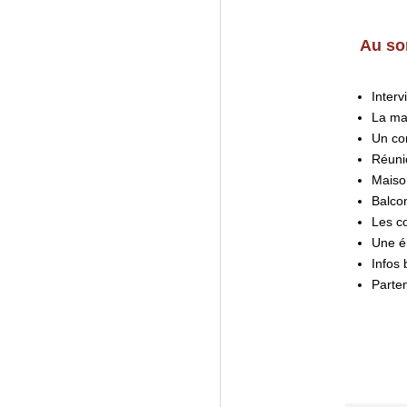
Au so
Interv
La mai
Un co
Réunio
Maiso
Balco
Les c
Une é
Infos 
Parte