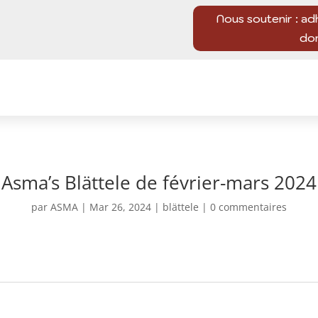
Nous soutenir : ad
do
Asma’s Blättele de février-mars 2024
par
ASMA
|
Mar 26, 2024
|
blättele
|
0 commentaires