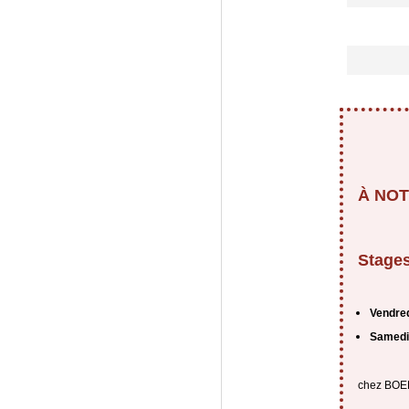
À NOT
Stage
Vendred
Samedi 
chez BOE