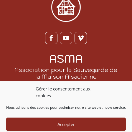
ASMA
Association pour la Sauvegarde de
la Maison Alsacienne
Gérer le consentement aux
Adhérer ou faire un don
cookies
Nous contacter
Nous utilisons des cookies pour optimiser notre site web et notre service.
07 86 20 53 88
Accepter
contact@asma.fr