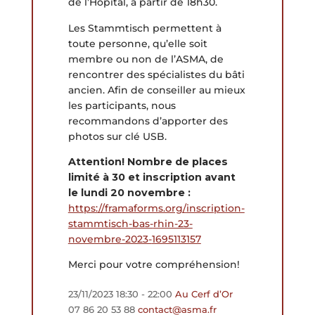
de l’Hôpital,
à partir de 18h30
.
Les Stammtisch permettent à
toute personne, qu’elle soit
membre ou non de l’ASMA, de
rencontrer des spécialistes du bâti
ancien. Afin de conseiller au mieux
les participants, nous
recommandons d’apporter des
photos sur clé USB.
Attention! Nombre de places
limité à 30 et inscription avant
le lundi 20 novembre :
https://framaforms.org/
inscription-
stammtisch-bas-
rhin-23-
novembre-2023-
1695113157
Merci pour votre compréhension!
23/11/2023
18:30
- 22:00
Au Cerf d’Or
07 86 20 53 88
contact@asma.fr