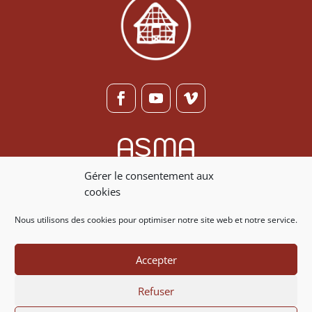
ASMA
Association pour la Sauvegarde de
Gérer le consentement aux
la Maison Alsacienne
cookies
Nous utilisons des cookies pour optimiser notre site web et notre service.
Adhérer ou faire un don
Accepter
Nous contacter
Refuser
07 86 20 53 88