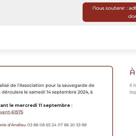
Nous soutenir : ad
do
À
Il 
isé de l’Association pour la sauvegarde de
 déroulera le samedi 14 septembre 2024, à
mo
vant le mercredi 11 septembre
:
event-61575
erie d’Andlau
03 88 08 65 24
07 86 20 53 88