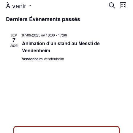
Recher
Nav
À venir
Recherche
Liste
de
et
Sélectionnez
vue
naviga
Derniers Évènements passés
une
Év
de
date.
vues
07/09/2025 @ 10:00
-
17:00
SEP
7
Évène
Animation d’un stand au Messti de
2025
Vendenheim
Vendenheim
Vendenheim