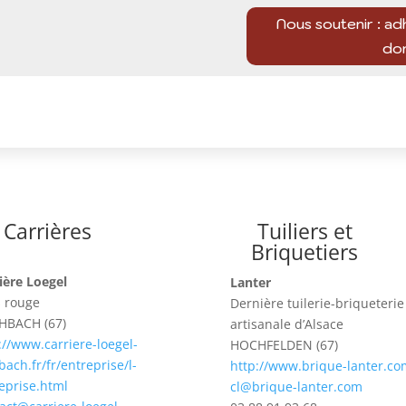
Nous soutenir : ad
do
Carrières
Tuiliers et
Briquetiers
ière Loegel
Lanter
 rouge
Dernière tuilerie-briqueterie
HBACH (67)
artisanale d’Alsace
://www.carriere-loegel-
HOCHFELDEN (67)
bach.fr/fr/entreprise/l-
http://www.brique-lanter.co
eprise.html
cl@brique-lanter.com