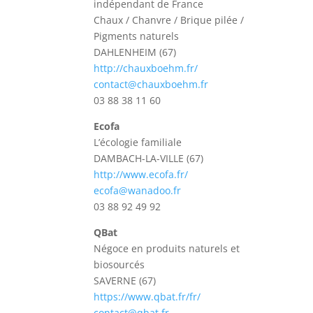
indépendant de France
Chaux / Chanvre / Brique pilée /
Pigments naturels
DAHLENHEIM (67)
http://chauxboehm.fr/
contact@chauxboehm.fr
03 88 38 11 60
Ecofa
L’écologie familiale
DAMBACH-LA-VILLE (67)
http://www.ecofa.fr/
ecofa@wanadoo.fr
03 88 92 49 92
QBat
Négoce en produits naturels et
biosourcés
SAVERNE (67)
https://www.qbat.fr/fr/
contact@qbat.fr