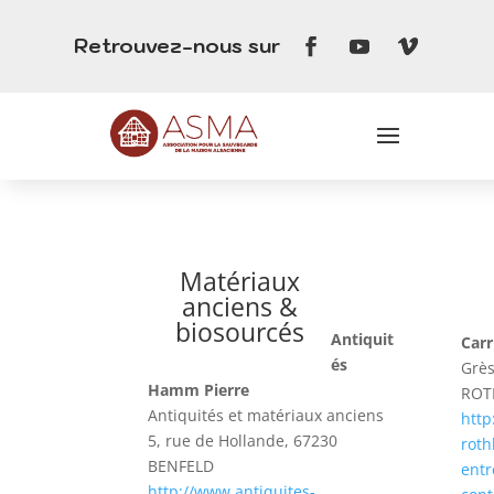
Retrouvez-nous sur
Matériaux
anciens &
biosourcés
Antiquit
Carr
és
Grès
Hamm Pierre
ROT
Antiquités et matériaux anciens
http
5, rue de Hollande, 67230
roth
BENFELD
entr
http://www.antiquites-