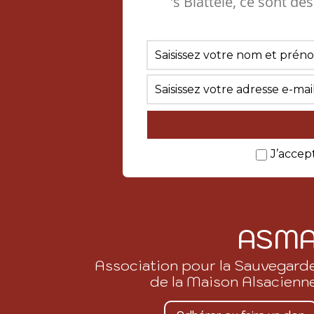
’s Blättele, ce sont de
J’accep
ASM
Association pour la Sauvegard
de la Maison Alsacienn