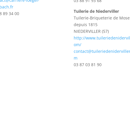
act@carriere-loegel-
03 88 91 93 68
bach.fr
Tuilerie de Niederviller
8 89 34 00
Tuilerie-Briqueterie de Mose
depuis 1815
NIEDERVILLER (57)
http://www.tuileriedenidervil
om/
contact@tuileriedeniderville
m
03 87 03 81 90