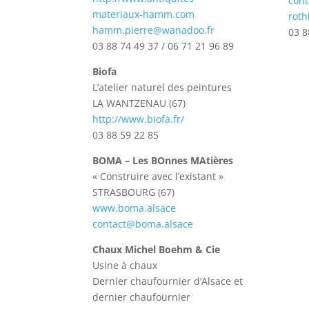
cont
materiaux-hamm.com
roth
hamm.pierre@wanadoo.fr
03 8
03 88 74 49 37 / 06 71 21 96 89
Biofa
L’atelier naturel des peintures
LA WANTZENAU (67)
http://www.biofa.fr/
03 88 59 22 85
BOMA – Les BOnnes MAtières
« Construire avec l’existant »
STRASBOURG (67)
www.boma.alsace
contact@boma.alsace
Chaux Michel Boehm & Cie
Usine à chaux
Dernier chaufournier d’Alsace et
dernier chaufournier