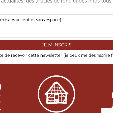
s actualités, des articles de fond et des infos tous
te de recevoir cette newsletter (je peux me désinscrire 
A
e
e