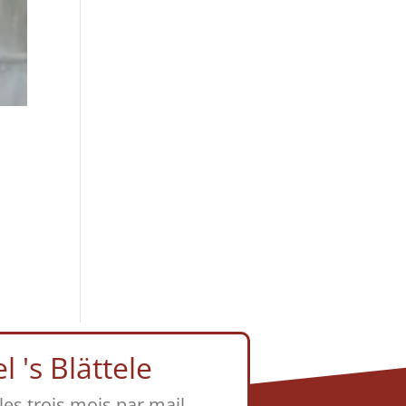
 's Blättele
 les trois mois par mail.