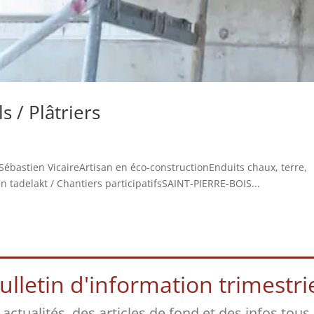
s / Plâtriers
Sébastien VicaireArtisan en éco-constructionEnduits chaux, terre,
en tadelakt / Chantiers participatifsSAINT-PIERRE-BOIS...
lletin d'information trimestriel
s actualités, des articles de fond et des infos tous