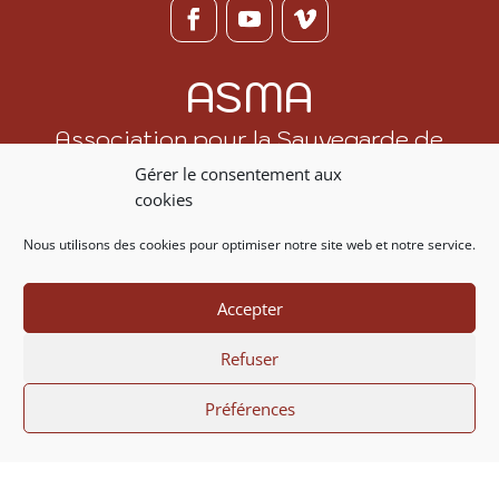
ASMA
Association pour la Sauvegarde de
la Maison Alsacienne
Gérer le consentement aux
cookies
Adhérer ou faire un don
Nous utilisons des cookies pour optimiser notre site web et notre service.
Nous contacter
Accepter
07 86 20 53 88
Refuser
contact@asma.fr
Préférences
© ASMA 1972 – 2026