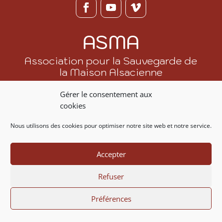
ASMA
Association pour la Sauvegarde de
la Maison Alsacienne
Gérer le consentement aux
Adhérer ou faire un don
cookies
Nous contacter
Nous utilisons des cookies pour optimiser notre site web et notre service.
07 86 20 53 88
Accepter
contact@asma.fr
Refuser
Préférences
© ASMA 1972 – 2026